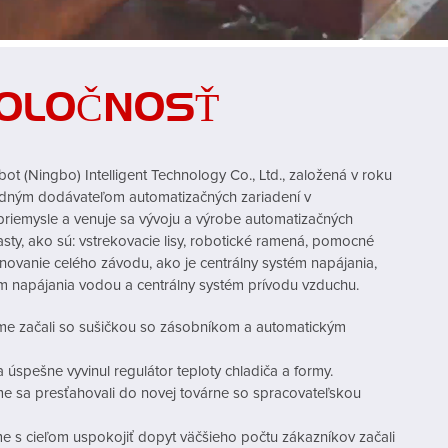
OLOČNOSŤ
t (Ningbo) Intelligent Technology Co., Ltd., založená v roku
dným dodávateľom automatizačných zariadení v
priemysle a venuje sa vývoju a výrobe automatizačných
asty, ako sú: vstrekovacie lisy, robotické ramená, pomocné
lánovanie celého závodu, ako je centrálny systém napájania,
ém napájania vodou a centrálny systém prívodu vzduchu.
e začali so sušičkou so zásobníkom a automatickým
úspešne vyvinul regulátor teploty chladiča a formy.
e sa presťahovali do novej továrne so spracovateľskou
e s cieľom uspokojiť dopyt väčšieho počtu zákazníkov začali