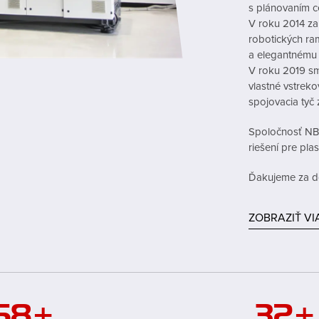
s plánovaním c
V roku 2014 zal
robotických ra
a elegantnému 
V roku 2019 sm
vlastné vstreko
spojovacia tyč 
Spoločnosť NBT
riešení pre pla
Ďakujeme za d
ZOBRAZIŤ VI