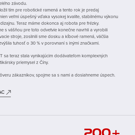
elého závodu.
ožil tím pre robotické ramená a tento rok je predaj
mien veľmi úspešný vďaka vysokej kvalite, stabilnému výkonu
dizajnu. Teraz máme dokonca aj robota pre frézky.
e s vášňou pre toto odvetvie konečne navrhli a vyrobili
vacie stroje, zosilnili sme dosku a kĺbové ramená, väčšia
zvýšila tuhosť o 30 % v porovnaní s inými značkami.
 sa teraz stala vynikajúcim dodávateľom komplexných
stikársky priemysel z Číny.
ôveru zákazníkov, spojme sa s nami a dosiahneme úspech.
AC