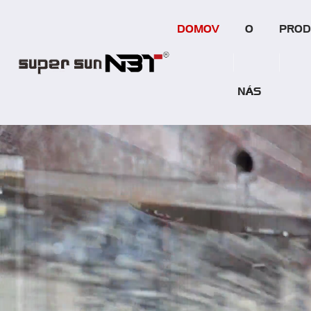
DOMOV
O
PROD
NÁS