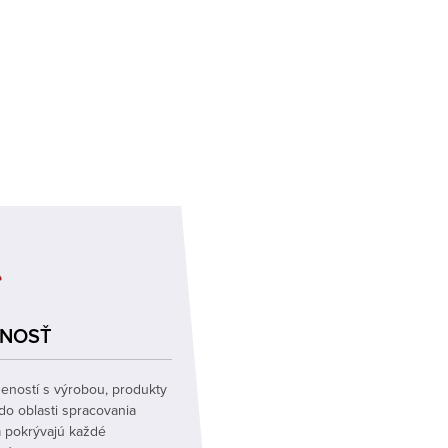
NAŠA VÝHODA
ENOSŤ
TECHNICKÉ
eností s výrobou, produkty
Pomôžte zákazníkom posky
do oblasti spracovania
riešenia spracovania produk
 pokrývajú každé
technické poradenstvo, softv