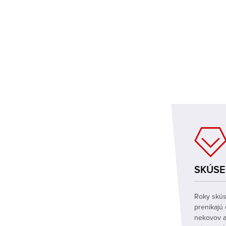
KVALITA
SKÚS
Automatizovaný CNC obrábací
Roky skús
proces, trojitá kontrola zaisťuje
prenikajú 
vynikajúce obrábanie, medzinárodnú
nekovov a