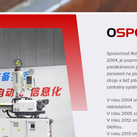
O
SP
Spoločnosť Robo
2004, je popre
plastikárskom 
zariadení na pl
stroje a tiež p
centrálny syst
V roku 2004 sm
nakladačom.
V roku 2005 sa 
V roku 2012 sm
dielňou.
V roku 2013 sm