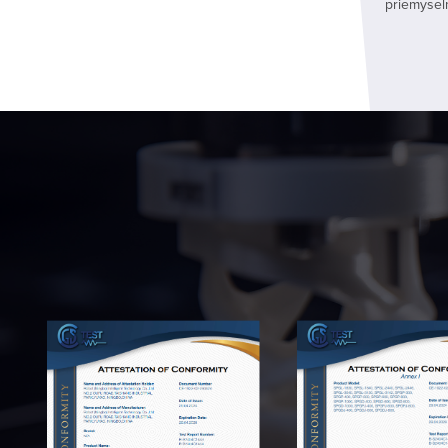
konfiguráciu značky a stabilný výkon.
priemysel