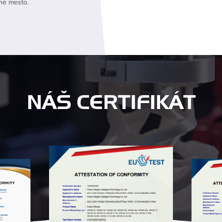
né mesto.
školenia, popredajnú údržbu
NÁŠ CERTIFIKÁT