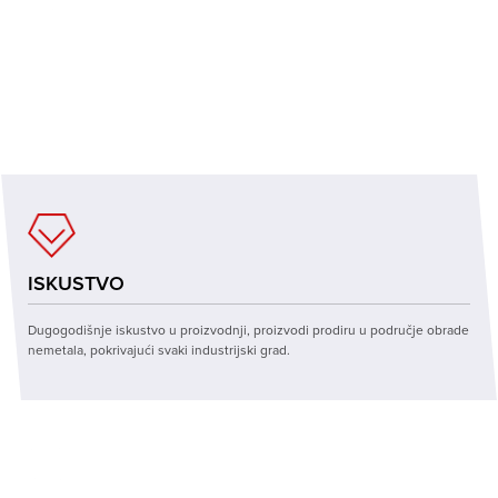
KVALITETA
Automatizirani CNC proces obrade, trostruka inspekcija osigurava izvrsnu
obradu, konfiguraciju međunarodne marke i stabilne performanse.
ISKUSTVO
Dugogodišnje iskustvo u proizvodnji, proizvodi prodiru u područje obrade
nemetala, pokrivajući svaki industrijski grad.