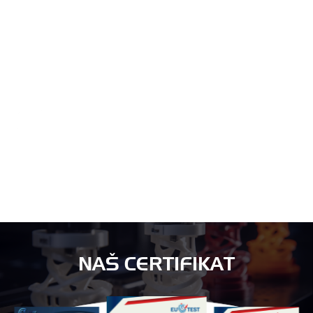
TEHNIČKI
Pomozite kupcima u pružanju rješenja za obradu proizvoda, tehničkih
smjernica, obuke za softver, postprodajnog održavanja itd.
SERVIS
U Excitechu nismo samo proizvodna tvrtka. Mi smo poslovni konzultanti i
poslovni partneri.
NAŠ CERTIFIKAT