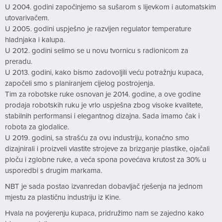
U 2004. godini započinjemo sa sušarom s lijevkom i automatskim
utovarivačem.
U 2005. godini uspješno je razvijen regulator temperature
hladnjaka i kalupa.
U 2012. godini selimo se u novu tvornicu s radionicom za
preradu.
U 2013. godini, kako bismo zadovoljili veću potražnju kupaca,
započeli smo s planiranjem cijelog postrojenja.
Tim za robotske ruke osnovan je 2014. godine, a ove godine
prodaja robotskih ruku je vrlo uspješna zbog visoke kvalitete,
stabilnih performansi i elegantnog dizajna. Sada imamo čak i
robota za glodalice.
U 2019. godini, sa strašću za ovu industriju, konačno smo
dizajnirali i proizveli vlastite strojeve za brizganje plastike, ojačali
ploču i zglobne ruke, a veća spona povećava krutost za 30% u
usporedbi s drugim markama.
NBT je sada postao izvanredan dobavljač rješenja na jednom
mjestu za plastičnu industriju iz Kine.
Hvala na povjerenju kupaca, pridružimo nam se zajedno kako