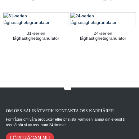
31-serien
24-serien
låghastighetsgranulator
låghastighetsgranulator
OM OSS SÄLJNÄTVERK KONTAKTA OSS KARRIÄRER
För frågor om våra produkter eller prislista, vänligen lämna din e-post till
oss så hör vi av oss inom 24 timmar.
FÖRFRÅGAN NU