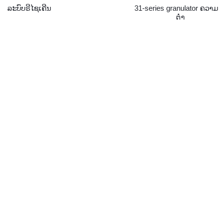
ລະບົບຣີໄຊເຄີນ
31-series granulator ຄວາ
ຕ່ໍາ