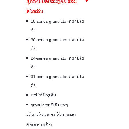
ຊຸດການຍ່ອຍສະຫຼາຍ ແລະ
ຣີໄຊເຄີນ
18-series granulator ຄວາມໄວ
ຕ່ໍາ
30-series granulator ຄວາມໄວ
ຕ່ໍາ
24-series granulator ຄວາມໄວ
ຕ່ໍາ
31-series granulator ຄວາມໄວ
ຕ່ໍາ
ລະບົບຣີໄຊເຄີນ
granulator ທີ່ເຂັ້ມແຂງ
ເຄື່ອງເຮັດຄວາມຮ້ອນ ແລະ
ທຳຄວາມເຢັນ