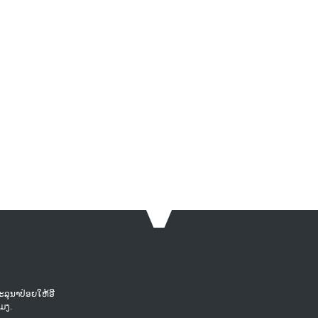
ລຸ​ນາ​ປ່ອຍ​ໃຫ້​ອີ​
ມງ​.