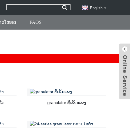
English
າວໂຫລດ
FAQS
ມໄວ
granulator ທີ່ເຂັ້ມແຂງ