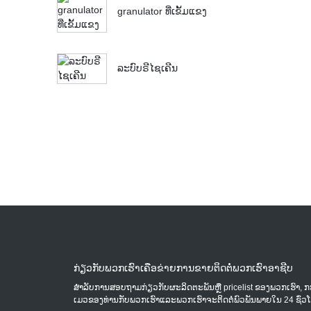
granulator ທີ່ເຂັ້ມແຂງ
ລະບົບຣີໄຊເຄີນ
ກ່ຽວກັບພວກເຮົາເຄືອຂ່າຍການຂາຍຕິດຕໍ່ພວກເຮົາອາຊີບ
ສໍາ​ລັບ​ການ​ສອບ​ຖາມ​ກ່ຽວ​ກັບ​ຜະ​ລິດ​ຕະ​ພັນ​ຫຼື pricelist ຂອງ​ພວກ​ເຮົາ​, ກະ​
ເມວ​ຂອງ​ທ່ານ​ກັບ​ພວກ​ເຮົາ​ແລະ​ພວກ​ເຮົາ​ຈະ​ຕິດ​ຕໍ່​ພົວ​ພັນ​ພາຍ​ໃນ 24 ຊົ່ວ​ໂ