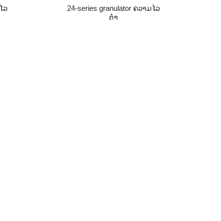
ມໄວ
24-series granulator ຄວາມໄວ
ຕ່ໍາ