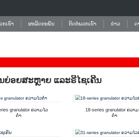
ວກເຮົາ
ຜະລິດຕະພັນ
ຕິດຕໍ່ພວກເຮົາ
ຂ່າວ
ດ
ນຍ່ອຍສະຫຼາຍ ແລະຣີໄຊເຄີນ
eries granulator ຄວາມໄວ
18-series granulator ຄວາ
ຕ່ໍາ
ຕ່ໍາ