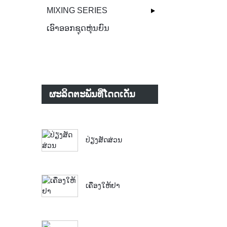
MIXING SERIES
ເອົາອອກຊຸດຫຸ່ນຍົນ
ຜະລິດຕະພັນທີ່ໂດດເດັ່ນ
ປ່ຽງສັດສ່ວນ
ເຄື່ອງໃຫ້ຢາ