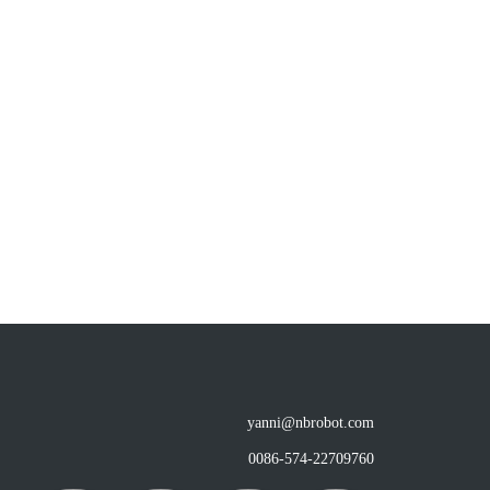
yanni@nbrobot.com
0086-574-22709760