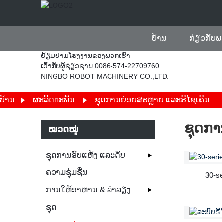
ບ້ານ
ກ່ຽວກັບພ
ຢ້ຽມຢາມໂຮງງານຂອງພວກເຮົາ
ເວົ້າກັບຜູ້ຊ່ຽວຊານ 0086-574-22709760
NINGBO ROBOT MACHINERY CO.,LTD.
ບ້ານ
ຜະລິດຕະພັນ
ຊຸດການຍ່ອຍສະຫຼາຍ ແລະຣີໄຊເຄີນ
ຊຸດກາ
ໝວດໝູ່
ຊຸດການອົບແຫ້ງ ແລະດັບ
ຄວາມຊຸ່ມຊື່ນ
30-s
ການໃຫ້ອາຫານ & ລຳລຽງ
ຊຸດ