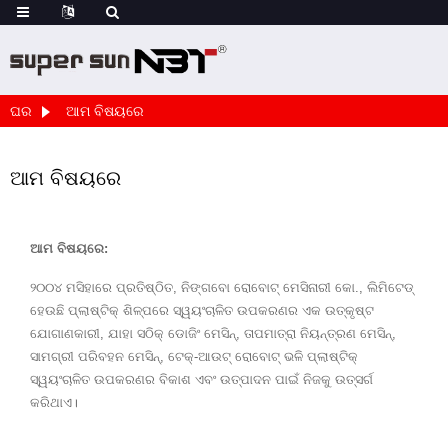
ଘର
ଆମ ବିଷୟରେ
ଆମ ବିଷୟରେ
ଆମ ବିଷୟରେ:
୨୦୦୪ ମସିହାରେ ପ୍ରତିଷ୍ଠିତ, ନିଙ୍ଗବୋ ରୋବୋଟ୍ ମେସିନାରୀ କୋ., ଲିମିଟେଡ୍
ହେଉଛି ପ୍ଲାଷ୍ଟିକ୍ ଶିଳ୍ପରେ ସ୍ୱୟଂଚାଳିତ ଉପକରଣର ଏକ ଉତ୍କୃଷ୍ଟ
ଯୋଗାଣକାରୀ, ଯାହା ସଠିକ୍ ଡୋଜିଂ ମେସିନ୍, ତାପମାତ୍ରା ନିୟନ୍ତ୍ରଣ ମେସିନ୍,
ସାମଗ୍ରୀ ପରିବହନ ମେସିନ୍, ଟେକ୍-ଆଉଟ୍ ରୋବୋଟ୍ ଭଳି ପ୍ଲାଷ୍ଟିକ୍
ସ୍ୱୟଂଚାଳିତ ଉପକରଣର ବିକାଶ ଏବଂ ଉତ୍ପାଦନ ପାଇଁ ନିଜକୁ ଉତ୍ସର୍ଗ
କରିଥାଏ।