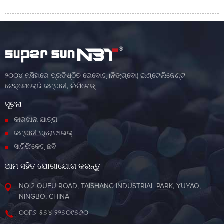
୨୦୦୪ ମସିହାରେ ପ୍ରତିଷ୍ଠିତ ରୋବୋଟ୍ (ନିଙ୍ଗ୍ବୋ) ଇଣ୍ଟେଲିଜେଣ୍ଟ
ଟେକ୍ନୋଲୋଜି କମ୍ପାନୀ, ଲିମିଟେଡ୍
ସୂଚନା
କାରଖାନା ଯାତ୍ରା
କମ୍ପାନୀ ପ୍ରୋଫାଇଲ୍
ସାର୍ଟିଫିକେଟ୍ ଛବି
ଆମ ସହିତ ଯୋଗାଯୋଗ କରନ୍ତୁ
NO.2 OUFU ROAD, TAISHANG INDUSTRIAL PARK, YUYAO,
NINGBO, CHINA
୦୦୮୬-୫୭୪-୨୨୭୦୯୭୬୦