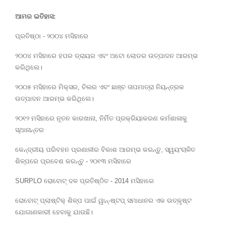
ଆମର ଇତିହାସ:
ପ୍ରତିଷ୍ଠା - ୨୦୦୪ ମସିହାରେ
୨୦୦୪ ମସିହାରେ ହପର ଡ୍ରାୟର ଏବଂ ଅଟୋ ଲୋଡର ଉତ୍ପାଦନ ଆରମ୍ଭ
କରିଥିଲେ।
୨୦୦୫ ମସିହାରେ ମିକ୍ସର, ଚିଲର ଏବଂ ଛାଞ୍ଚ ତାପମାତ୍ରା ନିୟନ୍ତ୍ରକ
ଉତ୍ପାଦନ ଆରମ୍ଭ କରିଥିଲେ।
୨୦୧୨ ମସିହାରେ ନୂତନ କାରଖାନା, ନିର୍ମିତ ପ୍ରକ୍ରିୟାକରଣ କର୍ମଶାଳାକୁ
ସ୍ଥାନାନ୍ତର
କେନ୍ଦ୍ରୀୟ ପରିବହନ ପ୍ରଣାଳୀର ବିକାଶ ଆରମ୍ଭ କରନ୍ତୁ, ସ୍ୱୟଂଚାଳିତ
ଶିଳ୍ପରେ ପ୍ରବେଶ କରନ୍ତୁ - ୨୦୧୩ ମସିହାରେ
SURPLO ରୋବୋଟ୍ ଦଳ ପ୍ରତିଷ୍ଠିତ - 2014 ମସିହାରେ
ରୋବୋଟ୍ ପ୍ଲାଷ୍ଟିକ୍ ଶିଳ୍ପ ପାଇଁ ୱାନ୍-ଷ୍ଟପ୍ ସମାଧାନର ଏକ ଉତ୍କୃଷ୍ଟ
ଯୋଗାଣକାରୀ ହେବାକୁ ଯାଉଛି।