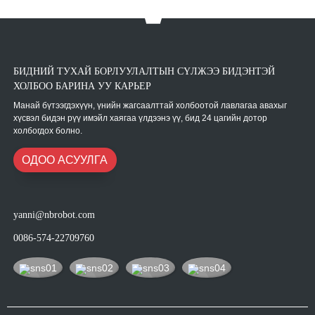
БИДНИЙ ТУХАЙ БОРЛУУЛАЛТЫН СҮЛЖЭЭ БИДЭНТЭЙ
ХОЛБОО БАРИНА УУ КАРЬЕР
Манай бүтээгдэхүүн, үнийн жагсаалттай холбоотой лавлагаа авахыг
хүсвэл бидэн рүү имэйл хаягаа үлдээнэ үү, бид 24 цагийн дотор
холбогдох болно.
ОДОО АСУУЛГА
yanni@nbrobot.com
0086-574-22709760