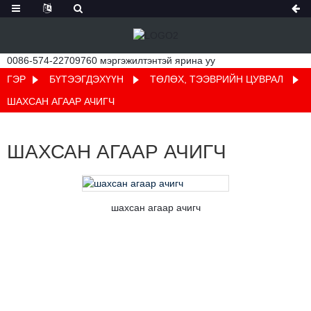
0086-574-22709760 мэргэжилтэнтэй ярина уу
ГЭР
БҮТЭЭГДЭХҮҮН
ТӨЛӨХ, ТЭЭВРИЙН ЦУВРАЛ
ШАХСАН АГААР АЧИГЧ
ШАХСАН АГААР АЧИГЧ
шахсан агаар ачигч