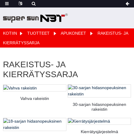
KOTIIN
TUOTTEET
APUKONEET
RAKEISTUS- JA
KIERRÄTYSSARJA
RAKEISTUS- JA
KIERRÄTYSSARJA
Vahva rakeistin
30-sarjan hidasnopeuksinen
rakeistin
Kierrätysjärjestelmä