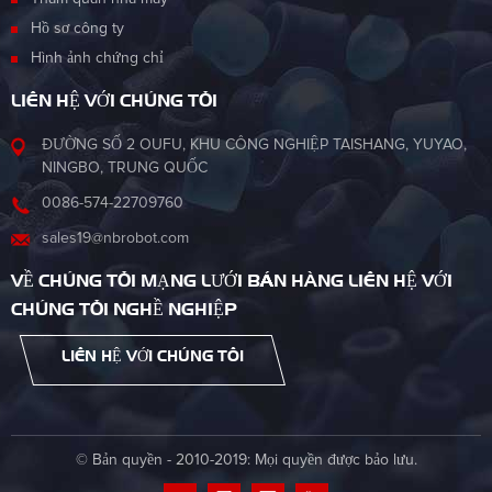
Hồ sơ công ty
Hình ảnh chứng chỉ
LIÊN HỆ VỚI CHÚNG TÔI
ĐƯỜNG SỐ 2 OUFU, KHU CÔNG NGHIỆP TAISHANG, YUYAO,
NINGBO, TRUNG QUỐC
0086-574-22709760
sales19@nbrobot.com
VỀ CHÚNG TÔI MẠNG LƯỚI BÁN HÀNG LIÊN HỆ VỚI
CHÚNG TÔI NGHỀ NGHIỆP
LIÊN HỆ VỚI CHÚNG TÔI
© Bản quyền - 2010-2019: Mọi quyền được bảo lưu.