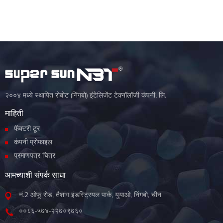
२००४ मध्ये स्थापित रोबोट (निंगबो) इंटेलिजेंट टेक्नॉलॉजी कंपनी, लि.
माहिती
फॅक्टरी टूर
कंपनी प्रोफाइल
प्रमाणपत्र चित्र
आमच्याशी संपर्क साधा
नं.2 ओफू रोड, तैशांग इंडस्ट्रियल पार्क, युयाओ, निंगबो, चीन
००८६-५७४-२२७०९७६०