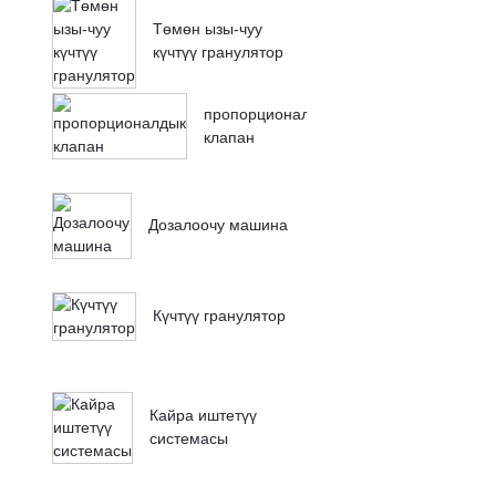
Төмөн ызы-чуу
күчтүү гранулятор
пропорционалдык
клапан
Дозалоочу машина
Күчтүү гранулятор
Кайра иштетүү
системасы