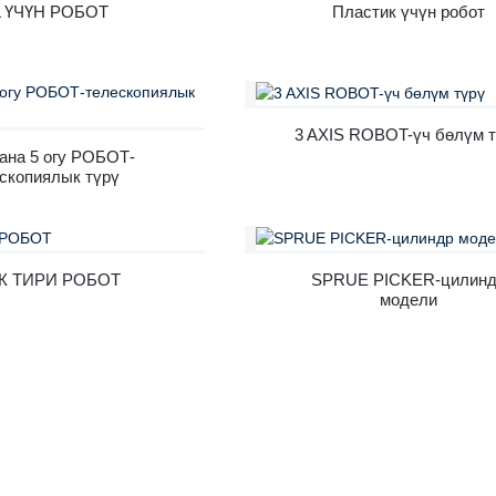
L ҮЧҮН РОБОТ
Пластик үчүн робот
3 AXIS ROBOT-үч бөлүм 
ана 5 огу РОБОТ-
скопиялык түрү
К ТИРИ РОБОТ
SPRUE PICKER-цилин
модели