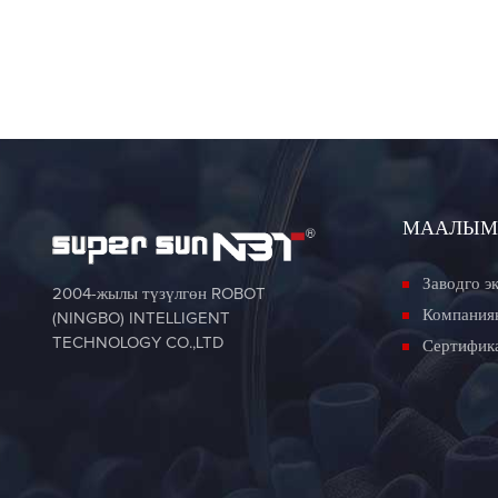
МААЛЫМ
Заводго э
2004-жылы түзүлгөн ROBOT
Компания
(NINGBO) INTELLIGENT
TECHNOLOGY CO.,LTD
Сертифик