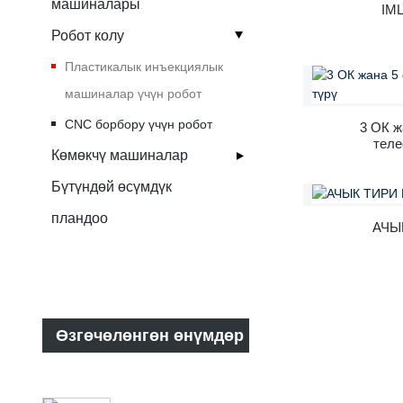
машиналары
IM
Робот колу
Пластикалык инъекциялык
машиналар үчүн робот
CNC борбору үчүн робот
3 ОК ж
теле
Көмөкчү машиналар
Бүтүндөй өсүмдүк
пландоо
АЧЫ
Өзгөчөлөнгөн өнүмдөр