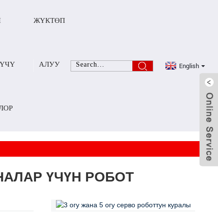
П
ЖҮКТӨП
English
ҮҮЧҮ
АЛУУ
ЛОР
АЛАР ҮЧҮН РОБОТ