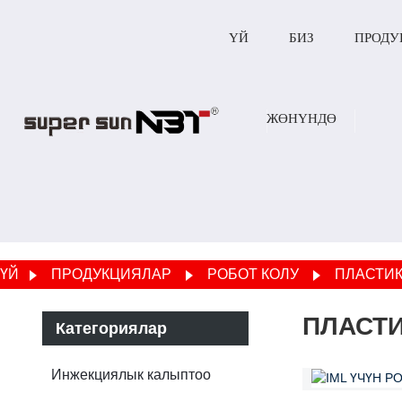
ҮЙ
БИЗ
ПРОДУ
ЖӨНҮНДӨ
ҮЙ
ПРОДУКЦИЯЛАР
РОБОТ КОЛУ
ПЛАСТИК
ПЛАСТ
Категориялар
Инжекциялык калыптоо