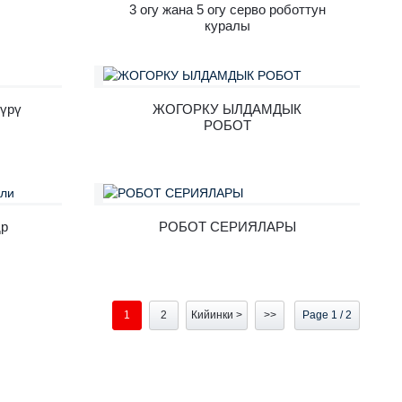
3 огу жана 5 огу серво роботтун
куралы
түрү
ЖОГОРКУ ЫЛДАМДЫК
РОБОТ
др
РОБОТ СЕРИЯЛАРЫ
1
2
Кийинки >
>>
Page 1 / 2