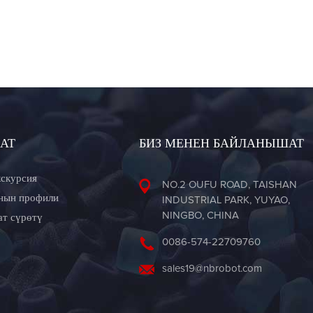
АТ
БИЗ МЕНЕН БАЙЛАНЫШАТ
кскурсия
NO.2 OUFU ROAD, TAISHAN
нын профили
INDUSTRIAL PARK, YUYAO,
NINGBO, CHINA
ат сүрөтү
0086-574-22709760
sales19@nbrobot.com